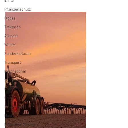
Ernte
Pflanzenschutz
Biogas
Traktoren
Aussaat
Wetter
Sonderkulturen
Transport
International
Sonderfahrten
Frühjahr
funny
Sojabohnen
Hanf
Bodenbearbeitung