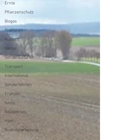
Ernte
Pflanzenschutz
Biogas
Traktoren
Aussaat
Wetter
Sonderkulturen
Transport
International
Sonderfahrten
Frühjahr
funny
Sojabohnen
Hanf
Bodenbearbeitung