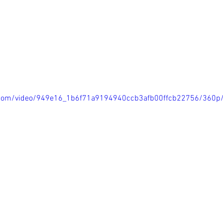
ic.com/video/949e16_1b6f71a9194940ccb3afb00ffcb22756/360p