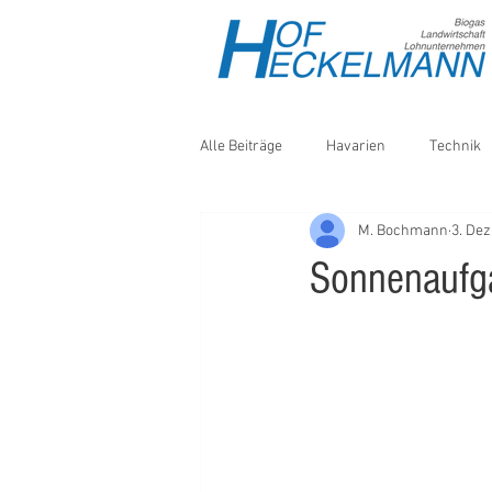
Alle Beiträge
Havarien
Technik
M. Bochmann
3. Dez
Wetter
Sonderkulturen
Tr
Sonnenaufga
Hanf
Bodenbearbeitung