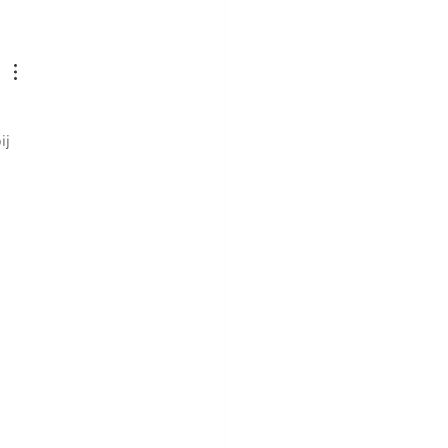
eitungen der Flächen für Mais
ij 