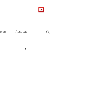
lerie
More
oren
Aussaat
y
Sojabohnen