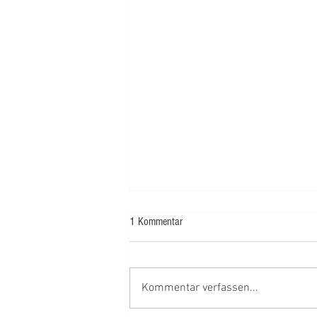
1 Kommentar
2 x 8m , los gehts!
Kommentar verfassen...