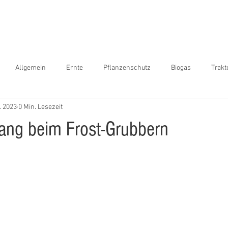
Home
Online Shop
Blog
Maiszünsler
Ga
Allgemein
Ernte
Pflanzenschutz
Biogas
Trakt
. 2023
0 Min. Lesezeit
ansport
International
Sonderfahrten
Frühjahr
funn
ng beim Frost-Grubbern