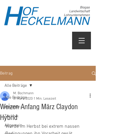
Beitrag
Alle Beiträge
M. Bochmann
Alle Beiträge
3. März 2020
1 Min. Lesezeit
Weizen Anfang März Claydon
Havarien
Hybrid
Technik
Allgemein
Wurde im Herbst bei extrem nassen 
Bedingungen ihn Vorarbeit gesät