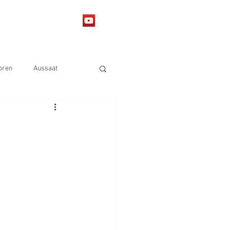
lerie
More
oren
Aussaat
y
Sojabohnen