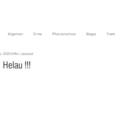
Home
Online Shop
Blog
Maiszünsler
Ga
Allgemein
Ernte
Pflanzenschutz
Biogas
Trakt
b. 2020
0 Min. Lesezeit
ansport
International
Sonderfahrten
Frühjahr
funn
 Helau !!!