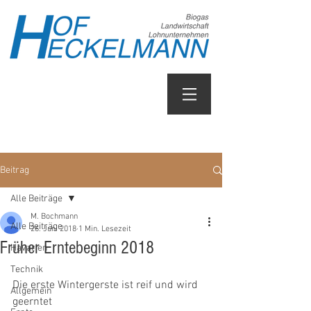
Beitrag
Alle Beiträge
M. Bochmann
Alle Beiträge
26. Juni 2018
1 Min. Lesezeit
Früher Erntebeginn 2018
Havarien
Technik
Die erste Wintergerste ist reif und wird 
Allgemein
geerntet 