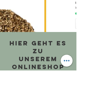
Hier geht es
zu
unserem
Onlineshop
Online-Shop
Videos