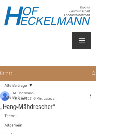
Beitrag
Alle Beiträge
M. Bochmann
Alle Beiträge
10. Juni 2021
0 Min. Lesezeit
„Hang-Mähdrescher“
Havarien
Technik
Allgemein